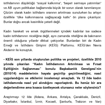
istihdamının düşüklüğü “sosyal kalkınma”, “beşeri sermaye yatırımları”
ve AB uyum politikaları bağlamında büyük bir sorun olarak tanımlanıyor.
Çözüm olarak kadın istihdamı oranının artırılması sunulurken bu artışın
özellikle “ülke kalkınmasına sağlayacağı katkı” ön plana çıkarılıyor.
Bunlar doğru ancak kesinlikle yeterli değil.
Kadın hareketi ve emek örgütlenmeleri içindeki kadınlar ise sadece
kadın istihdamının niceliğine değil, aynı zamanda niteliğine de bakmanın
önemli olduğuna yıllardır dikkat çekiyorlar. Bunlardan biri de Kadın
Emeği ve İstihdamı Girişimi (KEİG) Platformu. KEİG’den Nevra
Akdemir ile konuştuk.
- KEİG son yıllarda oluşturulan politika ve projeleri, özellikle 2010
yılında çıkarılan “Kadın İstihdamının Artırılması ve Fırsat
Eşitliğinin Sağlanması” konulu Başbakanlık Genelgesi’nin
(2010/14) maddelerinin hayata geçirilip geçirilmediğini, nasıl
uygulandığını ve etkilerini incelemeyi amaçladı. Ve 12 ilde kadın
istihdamında nasıl yol alındığını raporlaştırdı. Bu henüz bir ara
değerlendirme ama kısaca özetleyecek olursanız neler söylersiniz?
Araştırmayı 12 ilde (Adana, Ankara, Antalya, Çanakkale, Denizli,
Diyarbakır, İstanbul, İzmir, Kocaeli, Şanlıurfa, Trabzon ve Van)