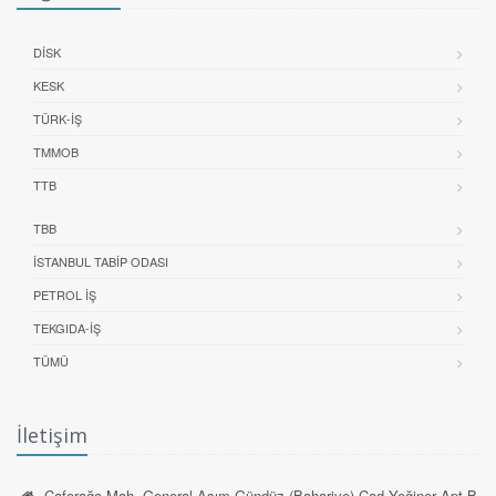
DİSK
KESK
TÜRK-İŞ
TMMOB
TTB
TBB
İSTANBUL TABIP ODASI
PETROL İŞ
TEKGIDA-İŞ
TÜMÜ
İletişim
Caferağa Mah. General Asım Gündüz (Bahariye) Cad.Yeğiner Apt.B