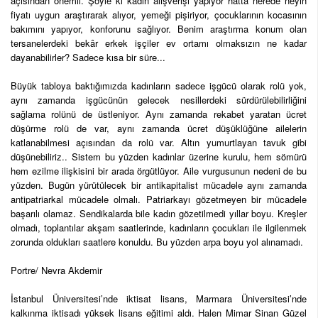
açısından önemli. Şöyle ki kadın alışverişi yapıyor hatta nerede neyin
fiyatı uygun araştırarak alıyor, yemeği pişiriyor, çocuklarının kocasının
bakımını yapıyor, konforunu sağlıyor. Benim araştırma konum olan
tersanelerdeki bekâr erkek işçiler ev ortamı olmaksızın ne kadar
dayanabilirler? Sadece kısa bir süre...
Büyük tabloya baktığımızda kadınların sadece işgücü olarak rolü yok,
aynı zamanda işgücünün gelecek nesillerdeki sürdürülebilirliğini
sağlama rolünü de üstleniyor. Aynı zamanda rekabet yaratan ücret
düşürme rolü de var, aynı zamanda ücret düşüklüğüne ailelerin
katlanabilmesi açısından da rolü var. Altın yumurtlayan tavuk gibi
düşünebiliriz.. Sistem bu yüzden kadınlar üzerine kurulu, hem sömürü
hem ezilme ilişkisini bir arada örgütlüyor. Aile vurgusunun nedeni de bu
yüzden. Bugün yürütülecek bir antikapitalist mücadele aynı zamanda
antipatriarkal mücadele olmalı. Patriarkayı gözetmeyen bir mücadele
başarılı olamaz. Sendikalarda bile kadın gözetilmedi yıllar boyu. Kreşler
olmadı, toplantılar akşam saatlerinde, kadınların çocukları ile ilgilenmek
zorunda oldukları saatlere konuldu. Bu yüzden arpa boyu yol alınamadı.
Portre/ Nevra Akdemir
İstanbul Üniversitesi’nde iktisat lisans, Marmara Üniversitesi’nde
kalkınma iktisadı yüksek lisans eğitimi aldı. Halen Mimar Sinan Güzel