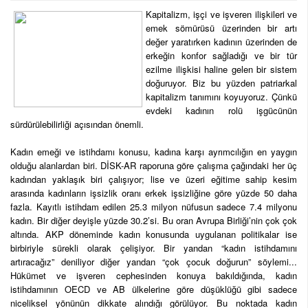
Kapitalizm, işçi ve işveren ilişkileri ve
emek sömürüsü üzerinden bir artı
değer yaratırken kadının üzerinden de
erkeğin konfor sağladığı ve bir tür
ezilme ilişkisi haline gelen bir sistem
doğuruyor. Biz bu yüzden patriarkal
kapitalizm tanımını koyuyoruz. Çünkü
evdeki kadının rolü işgücünün
sürdürülebilirliği açısından önemli.
Kadın emeği ve istihdamı konusu, kadına karşı ayrımcılığın en yaygın
olduğu alanlardan biri. DİSK-AR raporuna göre çalışma çağındaki her üç
kadından yaklaşık biri çalışıyor; lise ve üzeri eğitime sahip kesim
arasında kadınların işsizlik oranı erkek işsizliğine göre yüzde 50 daha
fazla. Kayıtlı istihdam edilen 25.3 milyon nüfusun sadece 7.4 milyonu
kadın. Bir diğer deyişle yüzde 30.2’si. Bu oran Avrupa Birliği’nin çok çok
altında. AKP döneminde kadın konusunda uygulanan politikalar ise
birbiriyle sürekli olarak çelişiyor. Bir yandan “kadın istihdamını
artıracağız” deniliyor diğer yandan “çok çocuk doğurun” söylemi...
Hükümet ve işveren cephesinden konuya bakıldığında, kadın
istihdamının OECD ve AB ülkelerine göre düşüklüğü gibi sadece
niceliksel yönünün dikkate alındığı görülüyor. Bu noktada kadın