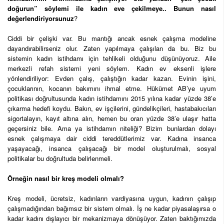
doğurun” söylemi ile kadın eve çekilmeye.. Bunun nasıl
değerlendiriyorsunuz
?
Ciddi bir çelişki var. Bu mantığı ancak esnek çalışma modeline
dayandırabilirseniz olur. Zaten yapılmaya çalışılan da bu. Biz bu
sistemin kadın istihdamı için tehlikeli olduğunu düşünüyoruz. Aile
merkezli refah sistemi yeni söylem. Kadın ev eksenli işlere
yönlendiriliyor: Evden çalış, çalıştığın kadar kazan. Evinin işini,
çocuklarının, kocanın bakımını ihmal etme. Hükümet AB’ye uyum
politikası doğrultusunda kadın istihdamını 2015 yılına kadar yüzde 38’e
çıkarma hedefi koydu. Bakın, ev işçilerini, gündelikçileri, hastabakıcıları
sigortalayın, kayıt altına alın, hemen bu oran yüzde 38’e ulaşır hatta
geçersiniz bile. Ama ya istihdamın niteliği? Bizim bunlardan dolayı
esnek çalışmaya dair ciddi tereddütlerimiz var. Kadına insanca
yaşayacağı, insanca çalışacağı bir model oluşturulmalı, sosyal
politikalar bu doğrultuda belirlenmeli.
Örneğin nasıl bir kreş modeli olmalı?
Kreş modeli, ücretsiz, kadınların vardiyasına uygun, kadının çalışıp
çalışmadığından bağımsız bir sistem olmalı. İş ne kadar piyasalaşırsa o
kadar kadını dışlayıcı bir mekanizmaya dönüşüyor. Zaten baktığımızda