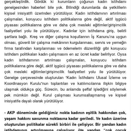
gerçekleştirdik. Gördük ki kurumların çoğunun kadın istihdamı
genelgesinden haberleri bile yok. Bilindiği durumlarda da yetkililerin
kişisel inisiyatifi üzerinden yürütülüyor. Kadın istihdamının artırılması
çalışmaları, koruyucu istihdam politikalarına göre değil, aktif işgücü
piyasası politikalarına göre ve daha çok mesleki eğitimler/girişimcilik
faaliyetleri yolu ile yürütülüyor.. Kadınlar için istihdama giriş, belirli
şartlara bağlı. Kreş ve diğer çalışma koşullarının İş Kanunu’na uygun
olması, güvenli bir çalışma mekânının kurgulanması, servis ve yemeğin
firma tarafından karşılanması ve ödemelerin düzenliliği gibi koruyucu
istihdam politikaları kadın çalışmasını en az ücret kadar belirliyor. Oysa
kadın istihdamının artırılması çalışmaları, koruyucu istihdam
politikalarına göre değil, aktif işgücü piyasası politikalarına göre ve daha
çok mesleki eğitimler/girişimcilik faaliyetleri yolu ile yürütülüyor.
Genelge çerçevesinde oluşturulan “Kadın İstihdamı Ulusal İzleme ve
Koordinasyon Kurulu”nun toplantıları ve katılımcılarına ilişkin bilgiye
ulaşmak oldukça güç. Sürecin, bu anlamda şeffaf işlediğini söylemek
pek mümkün değil. Kurul çalışması kurumsallaşmamış ve kişisel
inisiyatife dayalı olarak yürütülüyor.
- AKP döneminde geldiğimiz nokta kadının eşitlik hakkından çok,
yaşam hakkını savunma noktasına kadar geriledi. Ve kadın üzerine
oluşturulan politikalar sürekli birbiri ile çelişiyor. Bir yandan kadın
istihdamının artırılmasına çalışılıyor öte yandan “çok çocuk