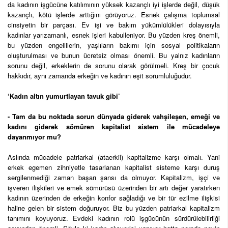
da kadının işgücüne katılımının yüksek kazançlı iyi işlerde değil, düşük
kazançlı, kötü işlerde arttığını görüyoruz. Esnek çalışma toplumsal
cinsiyetin bir parçası. Ev işi ve bakım yükümlülükleri dolayısıyla
kadınlar yarızamanlı, esnek işleri kabulleniyor. Bu yüzden kreş önemli,
bu yüzden engellilerin, yaşlıların bakımı için sosyal politikaların
oluşturulması ve bunun ücretsiz olması önemli. Bu yalnız kadınların
sorunu değil, erkeklerin de sorunu olarak görülmeli. Kreş bir çocuk
hakkıdır, aynı zamanda erkeğin ve kadının eşit sorumluluğudur.
‘Kadın altın yumurtlayan tavuk gibi’
- Tam da bu noktada sorun dünyada giderek vahşileşen, emeği ve
kadını giderek sömüren kapitalist sistem ile mücadeleye
dayanmıyor mu?
Aslında mücadele patriarkal (ataerkil) kapitalizme karşı olmalı. Yani
erkek egemen zihniyetle tasarlanan kapitalist sisteme karşı duruş
sergilenmediği zaman başarı şansı da olmuyor. Kapitalizm, işçi ve
işveren ilişkileri ve emek sömürüsü üzerinden bir artı değer yaratırken
kadının üzerinden de erkeğin konfor sağladığı ve bir tür ezilme ilişkisi
haline gelen bir sistem doğuruyor. Biz bu yüzden patriarkal kapitalizm
tanımını koyuyoruz. Evdeki kadının rolü işgücünün sürdürülebilirliği