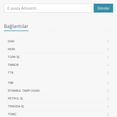
Gönder
Bağlantılar
DİSK
KESK
TÜRK-İŞ
TMMOB
TTB
TBB
İSTANBUL TABIP ODASI
PETROL İŞ
TEKGIDA-İŞ
TÜMÜ