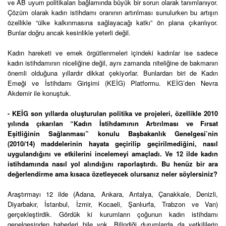
ve AB uyum politikaları bağlamında büyük bir sorun olarak tanımlanıyor.
Çözüm olarak kadın istihdamı oranının artırılması sunulurken bu artışın
özellikle “ülke kalkınmasına sağlayacağı katkı” ön plana çıkarılıyor.
Bunlar doğru ancak kesinlikle yeterli değil.
Kadın hareketi ve emek örgütlenmeleri içindeki kadınlar ise sadece
kadın istihdamının niceliğine değil, aynı zamanda niteliğine de bakmanın
önemli olduğuna yıllardır dikkat çekiyorlar. Bunlardan biri de Kadın
Emeği ve İstihdamı Girişimi (KEİG) Platformu. KEİG’den Nevra
Akdemir ile konuştuk.
- KEİG son yıllarda oluşturulan politika ve projeleri, özellikle 2010
yılında çıkarılan “Kadın İstihdamının Artırılması ve Fırsat
Eşitliğinin Sağlanması” konulu Başbakanlık Genelgesi’nin
(2010/14) maddelerinin hayata geçirilip geçirilmediğini, nasıl
uygulandığını ve etkilerini incelemeyi amaçladı. Ve 12 ilde kadın
istihdamında nasıl yol alındığını raporlaştırdı. Bu henüz bir ara
değerlendirme ama kısaca özetleyecek olursanız neler söylersiniz?
Araştırmayı 12 ilde (Adana, Ankara, Antalya, Çanakkale, Denizli,
Diyarbakır, İstanbul, İzmir, Kocaeli, Şanlıurfa, Trabzon ve Van)
gerçekleştirdik. Gördük ki kurumların çoğunun kadın istihdamı
genelgesinden haberleri bile yok. Bilindiği durumlarda da yetkililerin