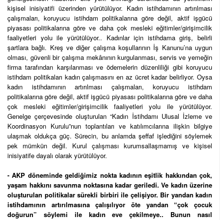
kişisel inisiyatifi üzerinden yürütülüyor. Kadın istihdamının artırılması
çalışmaları, koruyucu istihdam politikalarına göre değil, aktif işgücü
piyasası politikalarına göre ve daha çok mesleki eğitimler/girişimcilik
faaliyetleri yolu ile yürütülüyor.. Kadınlar için istihdama giriş, belirli
şartlara bağlı. Kreş ve diğer çalışma koşullarının İş Kanunu’na uygun
olması, güvenli bir çalışma mekânının kurgulanması, servis ve yemeğin
firma tarafından karşılanması ve ödemelerin düzenliliği gibi koruyucu
istihdam politikaları kadın çalışmasını en az ücret kadar belirliyor. Oysa
kadın istihdamının artırılması çalışmaları, koruyucu istihdam
politikalarına göre değil, aktif işgücü piyasası politikalarına göre ve daha
çok mesleki eğitimler/girişimcilik faaliyetleri yolu ile yürütülüyor.
Genelge çerçevesinde oluşturulan “Kadın İstihdamı Ulusal İzleme ve
Koordinasyon Kurulu”nun toplantıları ve katılımcılarına ilişkin bilgiye
ulaşmak oldukça güç. Sürecin, bu anlamda şeffaf işlediğini söylemek
pek mümkün değil. Kurul çalışması kurumsallaşmamış ve kişisel
inisiyatife dayalı olarak yürütülüyor.
- AKP döneminde geldiğimiz nokta kadının eşitlik hakkından çok,
yaşam hakkını savunma noktasına kadar geriledi. Ve kadın üzerine
oluşturulan politikalar sürekli birbiri ile çelişiyor. Bir yandan kadın
istihdamının artırılmasına çalışılıyor öte yandan “çok çocuk
doğurun” söylemi ile kadın eve çekilmeye.. Bunun nasıl