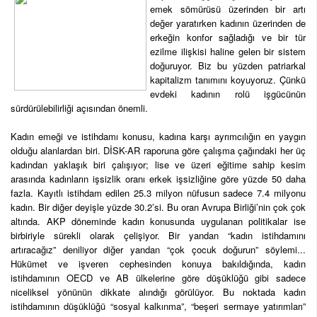
emek sömürüsü üzerinden bir artı
değer yaratırken kadının üzerinden de
erkeğin konfor sağladığı ve bir tür
ezilme ilişkisi haline gelen bir sistem
doğuruyor. Biz bu yüzden patriarkal
kapitalizm tanımını koyuyoruz. Çünkü
evdeki kadının rolü işgücünün
sürdürülebilirliği açısından önemli.
Kadın emeği ve istihdamı konusu, kadına karşı ayrımcılığın en yaygın
olduğu alanlardan biri. DİSK-AR raporuna göre çalışma çağındaki her üç
kadından yaklaşık biri çalışıyor; lise ve üzeri eğitime sahip kesim
arasında kadınların işsizlik oranı erkek işsizliğine göre yüzde 50 daha
fazla. Kayıtlı istihdam edilen 25.3 milyon nüfusun sadece 7.4 milyonu
kadın. Bir diğer deyişle yüzde 30.2’si. Bu oran Avrupa Birliği’nin çok çok
altında. AKP döneminde kadın konusunda uygulanan politikalar ise
birbiriyle sürekli olarak çelişiyor. Bir yandan “kadın istihdamını
artıracağız” deniliyor diğer yandan “çok çocuk doğurun” söylemi...
Hükümet ve işveren cephesinden konuya bakıldığında, kadın
istihdamının OECD ve AB ülkelerine göre düşüklüğü gibi sadece
niceliksel yönünün dikkate alındığı görülüyor. Bu noktada kadın
istihdamının düşüklüğü “sosyal kalkınma”, “beşeri sermaye yatırımları”