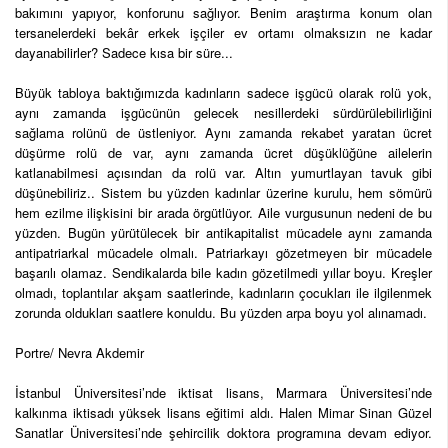
bakımını yapıyor, konforunu sağlıyor. Benim araştırma konum olan
tersanelerdeki bekâr erkek işçiler ev ortamı olmaksızın ne kadar
dayanabilirler? Sadece kısa bir süre...
Büyük tabloya baktığımızda kadınların sadece işgücü olarak rolü yok,
aynı zamanda işgücünün gelecek nesillerdeki sürdürülebilirliğini
sağlama rolünü de üstleniyor. Aynı zamanda rekabet yaratan ücret
düşürme rolü de var, aynı zamanda ücret düşüklüğüne ailelerin
katlanabilmesi açısından da rolü var. Altın yumurtlayan tavuk gibi
düşünebiliriz.. Sistem bu yüzden kadınlar üzerine kurulu, hem sömürü
hem ezilme ilişkisini bir arada örgütlüyor. Aile vurgusunun nedeni de bu
yüzden. Bugün yürütülecek bir antikapitalist mücadele aynı zamanda
antipatriarkal mücadele olmalı. Patriarkayı gözetmeyen bir mücadele
başarılı olamaz. Sendikalarda bile kadın gözetilmedi yıllar boyu. Kreşler
olmadı, toplantılar akşam saatlerinde, kadınların çocukları ile ilgilenmek
zorunda oldukları saatlere konuldu. Bu yüzden arpa boyu yol alınamadı.
Portre/ Nevra Akdemir
İstanbul Üniversitesi’nde iktisat lisans, Marmara Üniversitesi’nde
kalkınma iktisadı yüksek lisans eğitimi aldı. Halen Mimar Sinan Güzel
Sanatlar Üniversitesi’nde şehircilik doktora programına devam ediyor.