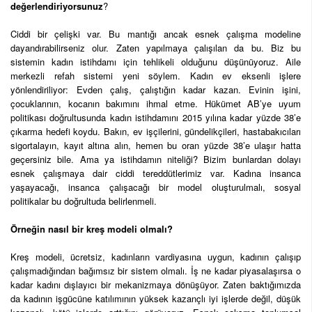
değerlendiriyorsunuz
?
Ciddi bir çelişki var. Bu mantığı ancak esnek çalışma modeline
dayandırabilirseniz olur. Zaten yapılmaya çalışılan da bu. Biz bu
sistemin kadın istihdamı için tehlikeli olduğunu düşünüyoruz. Aile
merkezli refah sistemi yeni söylem. Kadın ev eksenli işlere
yönlendiriliyor: Evden çalış, çalıştığın kadar kazan. Evinin işini,
çocuklarının, kocanın bakımını ihmal etme. Hükümet AB’ye uyum
politikası doğrultusunda kadın istihdamını 2015 yılına kadar yüzde 38’e
çıkarma hedefi koydu. Bakın, ev işçilerini, gündelikçileri, hastabakıcıları
sigortalayın, kayıt altına alın, hemen bu oran yüzde 38’e ulaşır hatta
geçersiniz bile. Ama ya istihdamın niteliği? Bizim bunlardan dolayı
esnek çalışmaya dair ciddi tereddütlerimiz var. Kadına insanca
yaşayacağı, insanca çalışacağı bir model oluşturulmalı, sosyal
politikalar bu doğrultuda belirlenmeli.
Örneğin nasıl bir kreş modeli olmalı?
Kreş modeli, ücretsiz, kadınların vardiyasına uygun, kadının çalışıp
çalışmadığından bağımsız bir sistem olmalı. İş ne kadar piyasalaşırsa o
kadar kadını dışlayıcı bir mekanizmaya dönüşüyor. Zaten baktığımızda
da kadının işgücüne katılımının yüksek kazançlı iyi işlerde değil, düşük