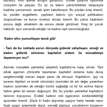
kazançlı, kötü işlerde arttığını görüyoruz. Esnek çalışma toplumsal
cinsiyetin bir parçası. Ev işi ve bakım yükümlülükleri dolayısıyla
kadınlar yarızamanlı, esnek işleri kabulleniyor. Bu yüzden kreş önemli,
bu yüzden engellilerin, yaşlıların bakımı için sosyal politikaların
oluşturulması ve bunun ücretsiz olması önemli. Bu yalnız kadınların
sorunu değil, erkeklerin de sorunu olarak görülmeli. Kreş bir çocuk
hakkıdır, aynı zamanda erkeğin ve kadının eşit sorumluluğudur.
‘Kadın altın yumurtlayan tavuk gibi’
- Tam da bu noktada sorun dünyada giderek vahşileşen, emeği ve
kadını giderek sömüren kapitalist sistem ile mücadeleye
dayanmıyor mu?
Aslında mücadele patriarkal (ataerkil) kapitalizme karşı olmalı. Yani
erkek egemen zihniyetle tasarlanan kapitalist sisteme karşı duruş
sergilenmediği zaman başarı şansı da olmuyor. Kapitalizm, işçi ve
işveren ilişkileri ve emek sömürüsü üzerinden bir artı değer yaratırken
kadının üzerinden de erkeğin konfor sağladığı ve bir tür ezilme ilişkisi
haline gelen bir sistem doğuruyor. Biz bu yüzden patriarkal kapitalizm
tanımını koyuyoruz. Evdeki kadının rolü işgücünün sürdürülebilirliği
açısından önemli. Şöyle ki kadın alışverişi yapıyor hatta nerede neyin
fiyatı uygun araştırarak alıyor, yemeği pişiriyor, çocuklarının kocasının