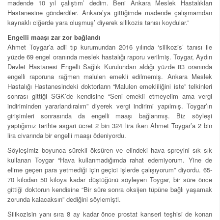
madende 10 yıl çalıştım’ dedim. Beni Ankara Meslek Hastalıkları
Hastanesine gönderdiler. Ankara’ya gittiğimde madende çalışmamdan
kaynaklı ciğerde yara oluşmuş’ diyerek silikozis tanısı koydular.”
Engelli maaşı zar zor bağlandı
Ahmet Toygar’a adli tıp kurumundan 2016 yılında ‘silikozis’ tanısı ile
yüzde 69 engel oranında meslek hastalığı raporu verilmiş. Toygar, Aydın
Devlet Hastanesi Engelli Sağlık Kurulundan aldığı yüzde 83 oranında
engelli raporuna rağmen malulen emekli edilmemiş. Ankara Meslek
Hastalığı Hastanesindeki doktorların “Malulen emekliliğini iste” telkinleri
sonrası gittiği SGK’de kendisine “Seni emekli etmeyelim ama vergi
indiriminden yararlandıralım” diyerek vergi indirimi yapılmış. Toygar’ın
girişimleri sonrasında da engelli maaşı bağlanmış. Biz söyleşi
yaptığımız tarihte asgari ücret 2 bin 324 lira iken Ahmet Toygar’a 2 bin
lira civarında bir engelli maaşı ödeniyordu.
Söyleşimiz boyunca sürekli öksüren ve elindeki hava spreyini sık sık
kullanan Toygar “Hava kullanmadığımda rahat edemiyorum. Yine de
elime geçen para yetmediği için geçici işlerde çalışıyorum” diyordu. 65-
70 kilodan 50 kiloya kadar düştüğünü söyleyen Toygar, bir süre önce
gittiği doktorun kendisine “Bir süre sonra oksijen tüpüne bağlı yaşamak
zorunda kalacaksın” dediğini söylemişti.
Silikozisin yanı sıra 8 ay kadar önce prostat kanseri teşhisi de konan