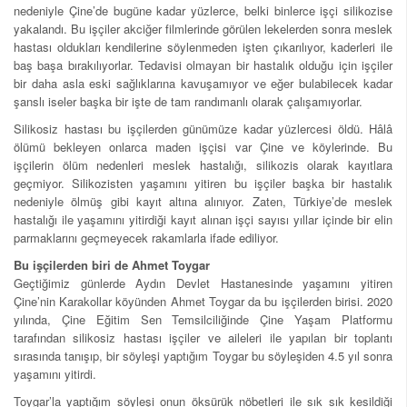
nedeniyle Çine’de bugüne kadar yüzlerce, belki binlerce işçi silikozise
yakalandı. Bu işçiler akciğer filmlerinde görülen lekelerden sonra meslek
hastası oldukları kendilerine söylenmeden işten çıkarılıyor, kaderleri ile
baş başa bırakılıyorlar. Tedavisi olmayan bir hastalık olduğu için işçiler
bir daha asla eski sağlıklarına kavuşamıyor ve eğer bulabilecek kadar
şanslı iseler başka bir işte de tam randımanlı olarak çalışamıyorlar.
Silikosiz hastası bu işçilerden günümüze kadar yüzlercesi öldü. Hâlâ
ölümü bekleyen onlarca maden işçisi var Çine ve köylerinde. Bu
işçilerin ölüm nedenleri meslek hastalığı, silikozis olarak kayıtlara
geçmiyor. Silikozisten yaşamını yitiren bu işçiler başka bir hastalık
nedeniyle ölmüş gibi kayıt altına alınıyor. Zaten, Türkiye’de meslek
hastalığı ile yaşamını yitirdiği kayıt alınan işçi sayısı yıllar içinde bir elin
parmaklarını geçmeyecek rakamlarla ifade ediliyor.
Bu işçilerden biri de Ahmet Toygar
Geçtiğimiz günlerde Aydın Devlet Hastanesinde yaşamını yitiren
Çine’nin Karakollar köyünden Ahmet Toygar da bu işçilerden birisi. 2020
yılında, Çine Eğitim Sen Temsilciliğinde Çine Yaşam Platformu
tarafından silikosiz hastası işçiler ve aileleri ile yapılan bir toplantı
sırasında tanışıp, bir söyleşi yaptığım Toygar bu söyleşiden 4.5 yıl sonra
yaşamını yitirdi.
Toygar’la yaptığım söyleşi onun öksürük nöbetleri ile sık sık kesildiği