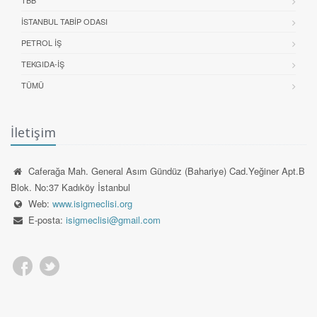
İSTANBUL TABIP ODASI
PETROL İŞ
TEKGIDA-İŞ
TÜMÜ
İletişim
Caferağa Mah. General Asım Gündüz (Bahariye) Cad.Yeğiner Apt.B
Blok. No:37 Kadıköy İstanbul
Web:
www.isigmeclisi.org
E-posta:
isigmeclisi@gmail.com