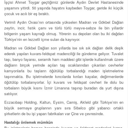
İşçisi Ahmet Toygar geçtiğimiz günlerde Aydın Devlet Hastanesinde
yaşamını yitirdi. 50 yaşında hayatını kaybeden Toygar, geride iki küçük
çocuk ve acılı bir eş bıraktı.
Verimli Aydın Ovası’nın ortasında yükselen Madran ve Gökbel Dağları
zeytin, incir, fıstık çamı ve türlü türlü meyve-sebze ile bin yıllardır
bölgenin yaşam kaynağı olmuş. Yörenin su depoları olan bu iki dağdan
Türkiye’nin en lezzetli içme suları da kaynıyor.
Madran ve Gökbel Dağları son yıllarda ise sık sık dağları delik deşik
ederek yapılan kuvars-feldspat madenciliği ile gündeme geliyor. Tuvalet
taşı, banyo fayansı, seramik ham maddesi gibi işlerde kullanılmak üzere
dağların birçok yerinde açılan taş ocaklarından çıkarılan cevherler
kamyonlarla bu taşların öğütülüp torbalandığı maden işletmelerine
taşınmakta. Bu işletmelerde kırıcılarda kırılan kayalar, değirmenlerde
öğütülüp torbalanıyorlar. İçi kuvars ve feldspat cevheri ile dolu bu
torbaların büyük kısmı İzmir Limanına taşınıp buradan da yurt dışına
satılıyor.
Eczacıbaşı Holding, Kaltun, Eysim, Camiş, Akfeld gibi Türkiye’nin en
büyük sermaye gruplarının yanı sıra Sibelco gibi yabancı ortaklı
şirketlerin de bu işi yapan fabrikaları var Çine ve çevresinde.
Hastalığı önlemek mümkün
Bu işletmelerin hemen hepsinde kuvars ve feldspat madenleri kırma,