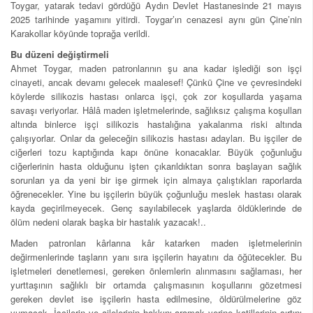
Toygar, yatarak tedavi gördüğü Aydın Devlet Hastanesinde 21 mayıs
2025 tarihinde yaşamını yitirdi. Toygar’ın cenazesi aynı gün Çine’nin
Karakollar köyünde toprağa verildi.
Bu düzeni değiştirmeli
Ahmet Toygar, maden patronlarının şu ana kadar işlediği son işçi
cinayeti, ancak devamı gelecek maalesef! Çünkü Çine ve çevresindeki
köylerde silikozis hastası onlarca işçi, çok zor koşullarda yaşama
savaşı veriyorlar. Hâlâ maden işletmelerinde, sağlıksız çalışma koşulları
altında binlerce işçi silikozis hastalığına yakalanma riski altında
çalışıyorlar. Onlar da geleceğin silikozis hastası adayları. Bu işçiler de
ciğerleri tozu kaptığında kapı önüne konacaklar. Büyük çoğunluğu
ciğerlerinin hasta olduğunu işten çıkarıldıktan sonra başlayan sağlık
sorunları ya da yeni bir işe girmek için almaya çalıştıkları raporlarda
öğrenecekler. Yine bu işçilerin büyük çoğunluğu meslek hastası olarak
kayda geçirilmeyecek. Genç sayılabilecek yaşlarda öldüklerinde de
ölüm nedeni olarak başka bir hastalık yazacak!..
Maden patronları kârlarına kâr katarken maden işletmelerinin
değirmenlerinde taşların yanı sıra işçilerin hayatını da öğütecekler. Bu
işletmeleri denetlemesi, gereken önlemlerin alınmasını sağlaması, her
yurttaşının sağlıklı bir ortamda çalışmasının koşullarını gözetmesi
gereken devlet ise işçilerin hasta edilmesine, öldürülmelerine göz
yumacak. İşçilerin ve ailelerinin hakkını aramak yerine katillerinin sırtını