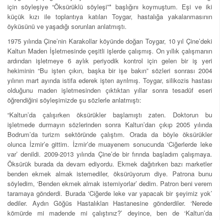
için söyleşiye “Öksürüklü söyleşi”* başlığını koymuştum. Eşi ve iki
küçük kızı ile toplantıya katılan Toygar, hastalığa yakalanmasının
öyküsünü ve yaşadığı sorunları anlatmıştı.
1975 yılında Çine’nin Karakollar köyünde doğan Toygar, 10 yıl Çine’deki
Kaltun Maden İşletmesinde çeşitli işlerde çalışmış. On yıllık çalışmanın
ardından işletmeye 6 aylık periyodik kontrol için gelen bir iş yeri
hekiminin “Bu işten çıkın, başka bir işe bakın” sözleri sonrası 2004
yılının mart ayında istifa ederek işten ayrılmış. Toygar, silikozis hastası
olduğunu maden işletmesinden çıktıktan yıllar sonra tesadüf eseri
öğrendiğini söyleşimizde şu sözlerle anlatmıştı:
“Kaltun’da çalışırken öksürükler başlamıştı zaten. Doktorun bu
işletmede durmayın sözlerinden sonra Kaltun’dan çıkıp 2005 yılında
Bodrum’da turizm sektöründe çalıştım. Orada da böyle öksürükler
olunca İzmir’e gittim. İzmir’de muayenem sonucunda ‘Ciğerlerde leke
var’ denildi. 2009-2013 yılında Çine’de bir fırında başladım çalışmaya.
Öksürük burada da devam ediyordu. Ekmek dağıtırken bazı marketler
benden ekmek almak istemediler, öksürüyorum diye. Patrona bunu
söyledim, ‘Benden ekmek almak istemiyorlar’ dedim. Patron beni verem
taramaya gönderdi. Burada ‘Ciğerde leke var yapacak bir şeyimiz yok’
dediler. Aydın Göğüs Hastalıkları Hastanesine gönderdiler. ‘Nerede
kömürde mi madende mi çalıştınız?​’ deyince, ben de ‘Kaltun’da