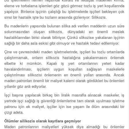
eleme ve torbalama işlemleri göz gözü görmez tozlu iş yeri koşullarında
yapılıyor. Binlerce işçinin çalıştığı bu işletmelerde işçileri bekleyen çok
sinsi bir hastalık işte bu tozların arasında gizleniyor: Silikozis.
Bu madenlerin yapısında bulunan silika adı verilen maddenin uzun süre
solunmasından oluşan silikozis, dünyadaki en önemli meslek
hastalıklarından birisi olarak biliniyor. Çünkü slikozise yakalanan işçinin
sağlığı bir daha asla eskisi gibi olmuyor ve hastalık tedavi edilemiyor.
Çine ve çevresindeki maden işletmelerinde, işçileri bu tozlu ortamlarda
çalıştırmamak, onların silikozis hastalığına yakalanmasını önlemek
elbette ki mümkün. Kapalı iş yeri ortamlarının yeteri kadar
havalandırılması, işçilerin uygun koşulları sağlayan maskelerle
çalıştırılması silikozisi önlemenin en önemli yolları arasında. Ancak
maden patronları önemli bir maliyet kalemi olarak gördükleri bu önlemleri
yıllardır göz ardı ediyorlar.
İşçi başına yapılacak birkaç bin liralık masrafla alınacak maskeler, iş
yerinde işçi sağlığı iş güvenliği önlemlerine tam olarak uyulması işletme
patronu için ek maliyet, işçiler için ise yaşam ile ölüm arasındaki bir
çizgi adeta.
Ölümler silikozis olarak kayıtlara geçmiyor
Maden patronlarının maliyetleri yüksek diye almadığı bu önlemler