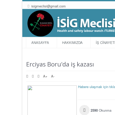
isigmeclisi@gmail.com
ANASAYFA
HAKKIMIZDA
İŞ CİNAYE
Erciyas Boru'da iş kazası
A+
A-
Habere ulaşmak için tıkla
2590
Okunma