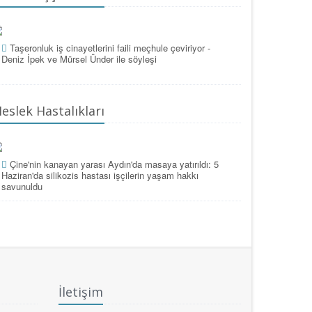
Taşeronluk iş cinayetlerini faili meçhule çeviriyor -
Deniz İpek ve Mürsel Ünder ile söyleşi
eslek Hastalıkları
Çine'nin kanayan yarası Aydın'da masaya yatırıldı: 5
Haziran'da silikozis hastası işçilerin yaşam hakkı
savunuldu
İletişim