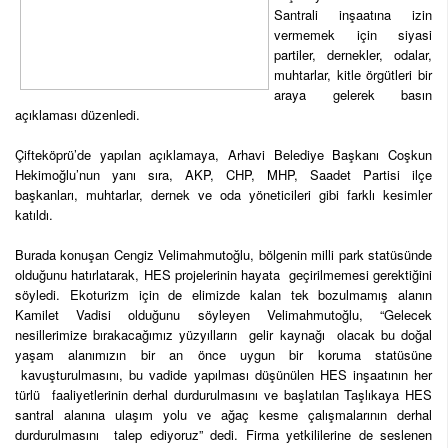
Santrali inşaatına izin
vermemek için siyasi
partiler, dernekler, odalar,
muhtarlar, kitle örgütleri bir
araya gelerek basın
açıklaması düzenledi.
Çifteköprü’de yapılan açıklamaya, Arhavi Belediye Başkanı Coşkun
Hekimoğlu’nun yanı sıra, AKP, CHP, MHP, Saadet Partisi ilçe
başkanları, muhtarlar, dernek ve oda yöneticileri gibi farklı kesimler
katıldı.
Burada konuşan Cengiz Velimahmutoğlu, bölgenin milli park statüsünde
olduğunu hatırlatarak, HES projelerinin hayata geçirilmemesi gerektiğini
söyledi. Ekoturizm için de elimizde kalan tek bozulmamış alanın
Kamilet Vadisi olduğunu söyleyen Velimahmutoğlu, “Gelecek
nesillerimize bırakacağımız yüzyılların gelir kaynağı olacak bu doğal
yaşam alanımızın bir an önce uygun bir koruma statüsüne
kavuşturulmasını, bu vadide yapılması düşünülen HES inşaatının her
türlü faaliyetlerinin derhal durdurulmasını ve başlatılan Taşlıkaya HES
santral alanına ulaşım yolu ve ağaç kesme çalışmalarının derhal
durdurulmasını talep ediyoruz” dedi. Firma yetkililerine de seslenen