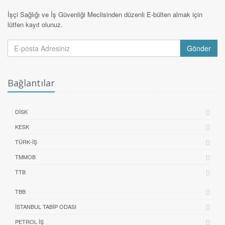
İşçi Sağlığı ve İş Güvenliği Meclisinden düzenli E-bülten almak için
lütfen kayıt olunuz.
Gönder
Bağlantılar
DİSK
KESK
TÜRK-İŞ
TMMOB
TTB
TBB
İSTANBUL TABIP ODASI
PETROL İŞ