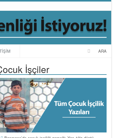
TİŞİM
ARA
Çocuk İşçiler
Basmane’de çocuk işçiliği gerçeği: Yaş 10'a düştü,