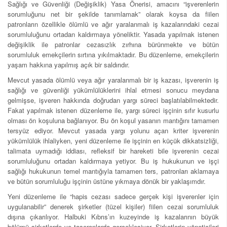
Sağlığı ve Güvenliği (Değişiklik) Yasa Önerisi, amacını “işverenlerin
sorumluğunu net bir şekilde tanımlamak” olarak koysa da fiilen
patronların özellikle ölümlü ve ağır yaralanmalı iş kazalarındaki cezai
sorumluluğunu ortadan kaldırmaya yöneliktir. Yasada yapılmak istenen
değişiklik ile patronlar cezasızlık zırhına bürünmekte ve bütün
sorumluluk emekçilerin sırtına yıkılmaktadır. Bu düzenleme, emekçilerin
yaşam hakkına yapılmış açık bir saldırıdır.
Mevcut yasada ölümlü veya ağır yaralanmalı bir iş kazası, işverenin iş
sağlığı ve güvenliği yükümlülüklerini ihlal etmesi sonucu meydana
gelmişse, işveren hakkında doğrudan yargı süreci başlatılabilmektedir.
Fakat yapılmak istenen düzenleme ile, yargı süreci işçinin sıfır kusurlu
olması ön koşuluna bağlanıyor. Bu ön koşul yasanın mantığını tamamen
tersyüz ediyor. Mevcut yasada yargı yolunu açan kriter işverenin
yükümlülük ihlaliyken, yeni düzenleme ile işçinin en küçük dikkatsizliği,
talimata uymadığı iddiası, refleksif bir hareketi bile işverenin cezai
sorumluluğunu ortadan kaldırmaya yetiyor. Bu iş hukukunun ve işçi
sağlığı hukukunun temel mantığıyla tamamen ters, patronları aklamaya
ve bütün sorumluluğu işçinin üstüne yıkmaya dönük bir yaklaşımdır.
Yeni düzenleme ile “hapis cezası sadece gerçek kişi işverenler için
uygulanabilir” denerek şirketler (tüzel kişiler) fiilen cezai sorumluluk
dışına çıkarılıyor. Halbuki Kıbrıs’ın kuzeyinde iş kazalarının büyük
bölümü şirketlerde ve taşeronlarda gerçekleşiyor. Şirketlerin yöneticileri