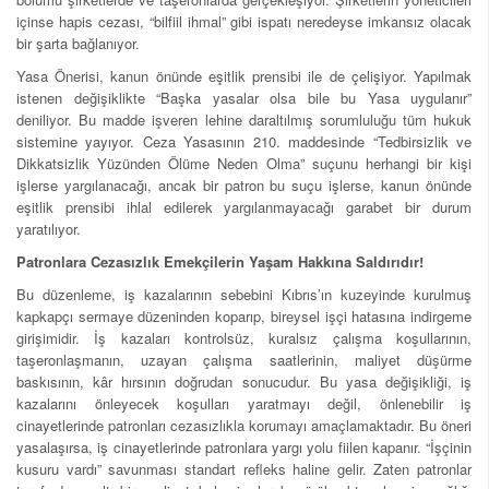
içinse hapis cezası, “bilfiil ihmal” gibi ispatı neredeyse imkansız olacak
bir şarta bağlanıyor.
Yasa Önerisi, kanun önünde eşitlik prensibi ile de çelişiyor. Yapılmak
istenen değişiklikte “Başka yasalar olsa bile bu Yasa uygulanır”
deniliyor. Bu madde işveren lehine daraltılmış sorumluluğu tüm hukuk
sistemine yayıyor. Ceza Yasasının 210. maddesinde “Tedbirsizlik ve
Dikkatsizlik Yüzünden Ölüme Neden Olma” suçunu herhangi bir kişi
işlerse yargılanacağı, ancak bir patron bu suçu işlerse, kanun önünde
eşitlik prensibi ihlal edilerek yargılanmayacağı garabet bir durum
yaratılıyor.
Patronlara Cezasızlık Emekçilerin Yaşam Hakkına Saldırıdır!
Bu düzenleme, iş kazalarının sebebini Kıbrıs’ın kuzeyinde kurulmuş
kapkapçı sermaye düzeninden koparıp, bireysel işçi hatasına indirgeme
girişimidir. İş kazaları kontrolsüz, kuralsız çalışma koşullarının,
taşeronlaşmanın, uzayan çalışma saatlerinin, maliyet düşürme
baskısının, kâr hırsının doğrudan sonucudur. Bu yasa değişikliği, iş
kazalarını önleyecek koşulları yaratmayı değil, önlenebilir iş
cinayetlerinde patronları cezasızlıkla korumayı amaçlamaktadır. Bu öneri
yasalaşırsa, iş cinayetlerinde patronlara yargı yolu fiilen kapanır. “İşçinin
kusuru vardı” savunması standart refleks haline gelir. Zaten patronlar