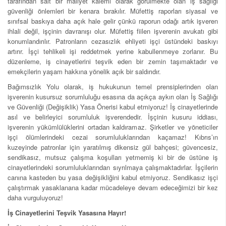
tarafından salt bir maliyet kalemi olarak görülmekte olan iş sağlığı
güvenliği önlemleri bir kenara bırakılır. Müfettiş raporları siyasal ve
sınıfsal baskıya daha açık hale gelir çünkü raporun odağı artık işveren
ihlali değil, işçinin davranışı olur. Müfettiş fiilen işverenin avukatı gibi
konumlandırılır. Patronların cezasızlık ehliyeti işçi üstündeki baskıyı
artırır. İşçi tehlikeli işi reddetmek yerine kabullenmeye zorlanır. Bu
düzenleme, iş cinayetlerini teşvik eden bir zemin taşımaktadır ve
emekçilerin yaşam hakkına yönelik açık bir saldırıdır.
Bağımsızlık Yolu olarak, iş hukukunun temel prensiplerinden olan
işverenin kusursuz sorumluluğu esasına da açıkça aykırı olan İş Sağlığı
ve Güvenliği (Değişiklik) Yasa Önerisi kabul etmiyoruz! İş cinayetlerinde
asıl ve belirleyici sorumluluk işverendedir. İşçinin kusuru iddiası,
işverenin yükümlülüklerini ortadan kaldıramaz. Şirketler ve yöneticiler
işçi ölümlerindeki cezai sorumluluklarından kaçamaz! Kıbrıs’ın
kuzeyinde patronlar için yaratılmış dikensiz gül bahçesi; güvencesiz,
sendikasız, mutsuz çalışma koşulları yetmemiş ki bir de üstüne iş
cinayetlerindeki sorumluluklarından sıyrılmaya çalışmaktadırlar. İşçilerin
canına kasteden bu yasa değişikliğini kabul etmiyoruz. Sendikasız işçi
çalıştırmak yasaklanana kadar mücadeleye devam edeceğimizi bir kez
daha vurguluyoruz!
İş Cinayetlerini Teşvik Yasasına Hayır!