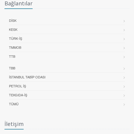
Bağlantılar
DİSK
KESK
TÜRK-İŞ
TMMOB
TTB
TBB
İSTANBUL TABIP ODASI
PETROL İŞ
TEKGIDA-İŞ
TÜMÜ
İletişim