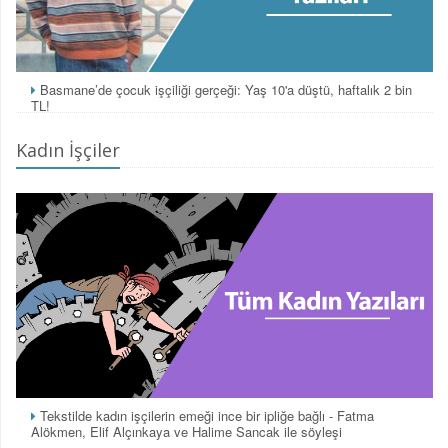
Basmane’de çocuk işçiliği gerçeği: Yaş 10'a düştü, haftalık 2 bin
TL!
Kadın İşçiler
Tekstilde kadın işçilerin emeği ince bir ipliğe bağlı - Fatma
Alökmen, Elif Alçınkaya ve Halime Sancak ile söyleşi