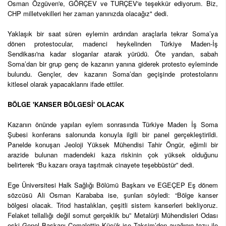
Osman Özgüven'e, GÖRÇEV ve TURÇEV'e teşekkür ediyorum. Biz,
CHP milletvekilleri her zaman yanınızda olacağız" dedi.
Yaklaşık bir saat süren eylemin ardından araçlarla tekrar Soma’ya
dönen protestocular, madenci heykelinden Türkiye Maden-İş
Sendikası'na kadar sloganlar atarak yürüdü. Öte yandan, sabah
Soma’dan bir grup genç de kazanın yanına giderek protesto eyleminde
bulundu. Gençler, dev kazanın Soma’dan geçişinde protestolarını
kitlesel olarak yapacaklarını ifade ettiler.
BÖLGE 'KANSER BÖLGESİ' OLACAK
Kazanın önünde yapılan eylem sonrasında Türkiye Maden İş Soma
Şubesi konferans salonunda konuyla ilgili bir panel gerçekleştirildi.
Panelde konuşan Jeoloji Yüksek Mühendisi Tahir Öngür, eğimli bir
arazide bulunan madendeki kaza riskinin çok yüksek olduğunu
belirterek “Bu kazanı oraya taşıtmak cinayete teşebbüstür” dedi.
Ege Üniversitesi Halk Sağlığı Bölümü Başkanı ve EGEÇEP Eş dönem
sözcüsü Ali Osman Karababa ise, şunları söyledi: “Bölge kanser
bölgesi olacak. Triod hastalıkları, çeşitli sistem kanserleri bekliyoruz.
Felaket tellallığı değil somut gerçeklik bu” Metalürji Mühendisleri Odası
eski Genel Başkanı Cemalettin Küçük ise Taksim’den ayağının tozu ile