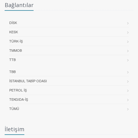
Bağlantılar
DİSK
KESK
TÜRK-İŞ
TMMOB
TTB
TBB
İSTANBUL TABIP ODASI
PETROL İŞ
TEKGIDA-İŞ
TÜMÜ
İletişim