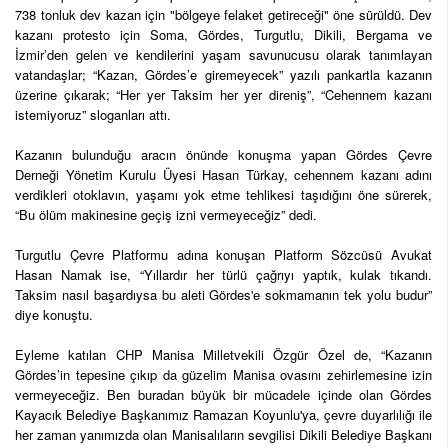
738 tonluk dev kazan için "bölgeye felaket getireceği" öne sürüldü. Dev
kazanı protesto için Soma, Gördes, Turgutlu, Dikili, Bergama ve
İzmir’den gelen ve kendilerini yaşam savunucusu olarak tanımlayan
vatandaşlar; “Kazan, Gördes’e giremeyecek” yazılı pankartla kazanın
üzerine çıkarak; “Her yer Taksim her yer direniş”, “Cehennem kazanı
istemiyoruz” sloganları attı.
Kazanın bulunduğu aracın önünde konuşma yapan Gördes Çevre
Derneği Yönetim Kurulu Üyesi Hasan Türkay, cehennem kazanı adını
verdikleri otoklavın, yaşamı yok etme tehlikesi taşıdığını öne sürerek,
“Bu ölüm makinesine geçiş izni vermeyeceğiz” dedi.
Turgutlu Çevre Platformu adına konuşan Platform Sözcüsü Avukat
Hasan Namak ise, “Yıllardır her türlü çağrıyı yaptık, kulak tıkandı.
Taksim nasıl başardıysa bu aleti Gördes'e sokmamanın tek yolu budur”
diye konuştu.
Eyleme katılan CHP Manisa Milletvekili Özgür Özel de, “Kazanın
Gördes’in tepesine çıkıp da güzelim Manisa ovasını zehirlemesine izin
vermeyeceğiz. Ben buradan büyük bir mücadele içinde olan Gördes
Kayacık Belediye Başkanımız Ramazan Koyunlu'ya, çevre duyarlılığı ile
her zaman yanımızda olan Manisalıların sevgilisi Dikili Belediye Başkanı