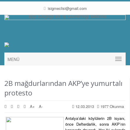
isigmeclisi@gmail.com
MENÜ
2B mağdurlarından AKP’ye yumurtalı
protesto
A+
A-
12.03.2013
1977 Okunma
Antalya’daki köylülerin 2B isyanı,
önce Defterdarlık, sonra AKP’nin
kapısında dayandı. Her iki eylemde