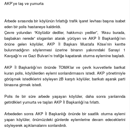
AKP’ye taş ve yumurta
Arbede sırasında bir köylünün fırlattığı trafik işaret levhası başına isabet
eden bir polis hastaneye kaldırıldı.
Çevre yolundan “Köylüdür dediler, hakkımızı yediler”, “Aksu burada,
başbakan nerede” sloganları atarak yürüyen ve AKP İl Başkanlığı’nın
önüne gelen köylüler, AKP İl Başkanı Mustafa Köse’nin kentte
bulunmadığının söylenmesi üzerine binanın yakınındaki Sanayi 1
Kavşağı’nı ve Gazi Bulvarı’nı trafiğe kapatarak oturma eylemine başladı.
AKP İl Başkanlığı’nın önünde TOMA’lar ve çevik kuvvetlerle barikat
kuran polis, köylülerden eylemi sonlandırmasını istedi. AKP yönetimiyle
görüşmek istediklerini söyleyen 2B karşıtı köylüler, barikatı aşarak parti
binasına girmek istedi.
Polis ile bir süre arbede yaşayan köylüler, daha sonra yanlarında
getirdikleri yumurta ve taşları AKP İl Başkanlığı’na fırlattı.
Arbededen sonra AKP İl Başkanlığı önünde bir saatlik oturma eylemi
yapan köylüler, önümüzdeki günlerde eylemlerine devam edeceklerini
söyleyerek açıklamalarını sonlandırdı.