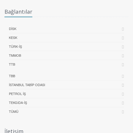
Bağlantılar
DİSK
KESK
TÜRK-İŞ
TMMOB
TTB
TBB
İSTANBUL TABIP ODASI
PETROL İŞ
TEKGIDA-İŞ
TÜMÜ
İletişim