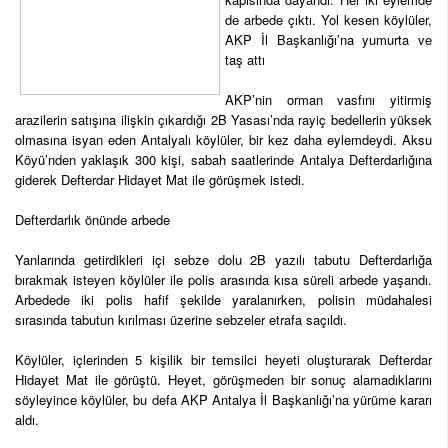
de arbede çıktı. Yol kesen köylüler,
AKP İl Başkanlığı’na yumurta ve
taş attı
AKP’nin orman vasfını yitirmiş
arazilerin satışına ilişkin çıkardığı 2B Yasası’nda rayiç bedellerin yüksek
olmasına isyan eden Antalyalı köylüler, bir kez daha eylemdeydi. Aksu
Köyü’nden yaklaşık 300 kişi, sabah saatlerinde Antalya Defterdarlığına
giderek Defterdar Hidayet Mat ile görüşmek istedi.
Defterdarlık önünde arbede
Yanlarında getirdikleri içi sebze dolu 2B yazılı tabutu Defterdarlığa
bırakmak isteyen köylüler ile polis arasında kısa süreli arbede yaşandı.
Arbedede iki polis hafif şekilde yaralanırken, polisin müdahalesi
sırasında tabutun kırılması üzerine sebzeler etrafa saçıldı.
Köylüler, içlerinden 5 kişilik bir temsilci heyeti oluşturarak Defterdar
Hidayet Mat ile görüştü. Heyet, görüşmeden bir sonuç alamadıklarını
söyleyince köylüler, bu defa AKP Antalya İl Başkanlığı’na yürüme kararı
aldı.