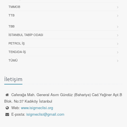
TMMOB
TTB
TBB
İSTANBUL TABIP ODASI
PETROL İŞ
TEKGIDA-İŞ
TÜMÜ
İletişim
Caferağa Mah. General Asım Gündüz (Bahariye) Cad.Yeğiner Apt.B
Blok. No:37 Kadıköy İstanbul
Web:
www.isigmeclisi.org
E-posta:
isigmeclisi@gmail.com