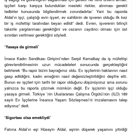
işçileri karşı karşıya bulundukları mesleki riskler, alınması gerekli
tedbirler konusunda bilgilendirmek zorundadırlar.’ Yani bu raporda
Aldal’ın işçi, çalıştığı evin işyeri, ev sahibinin de işveren olduğu ilk kez
bir iş müfettişi tarafından beyan edildi” dedi. Evren, işverenin bilinçli
taksirle yargılanması gerektiğini ve cezanın caydırıcı olması için üst
sınırdan verilmesi gerektiğini söyledi.
‘Yasaya da girmeli’
İmece Kadın Sendikası Girişimi’nden Serpil Kemalbay da iş müfettişi
görevlendirilmesinin uzun mücadeleleri sonucunda gerçekleştiğini
belirterek “Bu rapor bizim bayrağımız oldu. Ev işçilerinin haklarının nasıl
gasp edildiğini, kadın emeğinin nasıl değersizleştirildiğini deşifre etti.
Bunun ev işçileri için tarihi bir rapor olduğunu düşünüyoruz ama sorunu
yalnızca bu raporla çözmek mümkün değil. Ev işçisinin işçi olduğu
yasaya girmeli. Türkiye ’nin Uluslararası Çalışma Örgütü’nün (ILO) 189
sayılı Ev İşçilerine İnsanca Yaşam Sözleşmesi’ni imzalamasını talep
ediyoruz” dedi.
‘Sigortası olsa emekliydi’
Fatıma Aldal’ın eşi Hüseyin Aldal, eşinin düşerek yaşamını yitirdiği