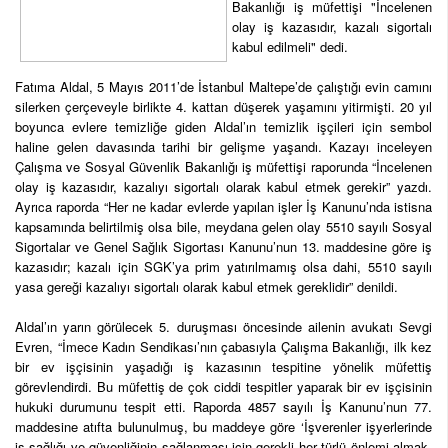
Bakanlığı iş müfettişi "İncelenen
olay iş kazasıdır, kazalı sigortalı
kabul edilmeli" dedi.
Fatıma Aldal, 5 Mayıs 2011’de İstanbul Maltepe’de çalıştığı evin camını
silerken çerçeveyle birlikte 4. kattan düşerek yaşamını yitirmişti. 20 yıl
boyunca evlere temizliğe giden Aldal’ın temizlik işçileri için sembol
haline gelen davasında tarihi bir gelişme yaşandı. Kazayı inceleyen
Çalışma ve Sosyal Güvenlik Bakanlığı iş müfettişi raporunda “İncelenen
olay iş kazasıdır, kazalıyı sigortalı olarak kabul etmek gerekir” yazdı.
Ayrıca raporda “Her ne kadar evlerde yapılan işler İş Kanunu’nda istisna
kapsamında belirtilmiş olsa bile, meydana gelen olay 5510 sayılı Sosyal
Sigortalar ve Genel Sağlık Sigortası Kanunu’nun 13. maddesine göre iş
kazasıdır; kazalı için SGK’ya prim yatırılmamış olsa dahi, 5510 sayılı
yasa gereği kazalıyı sigortalı olarak kabul etmek gereklidir” denildi.
Aldal’ın yarın görülecek 5. duruşması öncesinde ailenin avukatı Sevgi
Evren, “İmece Kadın Sendikası’nın çabasıyla Çalışma Bakanlığı, ilk kez
bir ev işçisinin yaşadığı iş kazasının tespitine yönelik müfettiş
görevlendirdi. Bu müfettiş de çok ciddi tespitler yaparak bir ev işçisinin
hukuki durumunu tespit etti. Raporda 4857 sayılı İş Kanunu’nun 77.
maddesine atıfta bulunulmuş, bu maddeye göre ‘İşverenler işyerlerinde
iş sağlığı ve güvenliğinin sağlanması için gerekli her türlü önlemi almak,