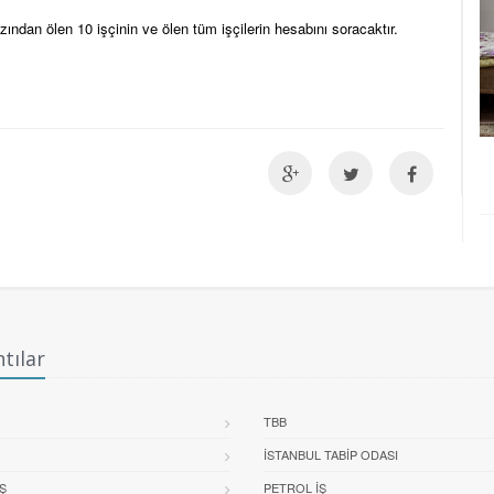
ndan ölen 10 işçinin ve ölen tüm işçilerin hesabını soracaktır.
tılar
TBB
İSTANBUL TABIP ODASI
Ş
PETROL İŞ