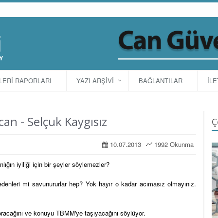
TLERİ RAPORLARI
YAZI ARŞİVİ
BAĞLANTILAR
İLE
can - Selçuk Kaygısız
Ç
10.07.2013
1992 Okunma
lığın iyiliği için bir şeyler söylemezler?
edenleri mi savunururlar hep? Yok hayır o kadar acımasız olmayınız.
oracağını ve konuyu TBMM'ye taşıyacağını söylüyor.