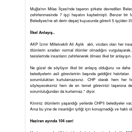
Muğla'nın Milas İlçesi'nde taşeron şirkete devredilen Bel
zehirlenmesinde 7 işçi hayatını kaybetmişti. Benzer bir 
Belediyesi'ne ait derin deşarj kuyusunda görevli 5 işçiden 3
İlkel Anlayış..
AKP İzmir Milletvekili Ali Aşlık aklı, vicdanı olan her ins
ölümlerin sıradan normal ölümler olmadığını vurgulayarak, 
tesislerinde insanların zehirlenerek ölmesi ilkel bir anlayışın e
Ne güzel de söylüyor ilkel bir anlayış olduğunu ve daha
belediyelerin asli görevlerinin başında geldiğini hatırlata
sorumluluktan kurtulamazsınız. CHP olarak hem her fı
söyleyeceksiniz hem de en temel görevinizi taşerona de
sorumluluğundan da kurtarmaz." diyor.
Kiminiz ölümlerin yaşandığı yerlerde CHP'li belediyeler va
Ama bu yine de insanlığın iyiliği için konuşmadığı ve haklı
Haziran ayında 104 can!