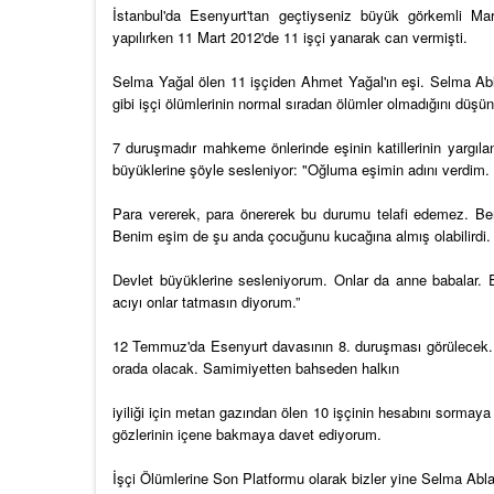
İstanbul'da Esenyurt'tan geçtiyseniz büyük görkemli M
yapılırken 11 Mart 2012'de 11 işçi yanarak can vermişti.
Selma Yağal ölen 11 işçiden Ahmet Yağal'ın eşi. Selma Abl
gibi işçi ölümlerinin normal sıradan ölümler olmadığını düşü
7 duruşmadır mahkeme önlerinde eşinin katillerinin yargıla
büyüklerine şöyle sesleniyor: "Oğluma eşimin adını verdim
Para vererek, para önererek bu durumu telafi edemez. Ben
Benim eşim de şu anda çocuğunu kucağına almış olabilirdi. 
Devlet büyüklerine sesleniyorum. Onlar da anne babalar. Eşim
acıyı onlar tatmasın diyorum.”
12 Temmuz'da Esenyurt davasının 8. duruşması görülecek. S
orada olacak. Samimiyetten bahseden halkın
iyiliği için metan gazından ölen 10 işçinin hesabını sormaya
gözlerinin içene bakmaya davet ediyorum.
İşçi Ölümlerine Son Platformu olarak bizler yine Selma Abl