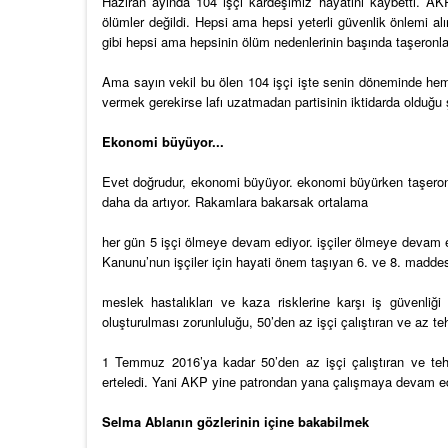
Haziran ayında 104 işçi kardeşimiz hayatını kaybetti. AKP M
ölümler değildi. Hepsi ama hepsi yeterli güvenlik önlemi alı
gibi hepsi ama hepsinin ölüm nedenlerinin başında taşeronl
Ama sayın vekil bu ölen 104 işçi işte senin döneminde heme
vermek gerekirse lafı uzatmadan partisinin iktidarda olduğu ş
Ekonomi büyüyor...
Evet doğrudur, ekonomi büyüyor. ekonomi büyürken taşero
daha da artıyor. Rakamlara bakarsak ortalama
her gün 5 işçi ölmeye devam ediyor. işçiler ölmeye devam e
Kanunu’nun işçiler için hayati önem taşıyan 6. ve 8. maddesi
meslek hastalıkları ve kaza risklerine karşı iş güvenliğ
oluşturulması zorunluluğu, 50’den az işçi çalıştıran ve az tehl
1 Temmuz 2016’ya kadar 50’den az işçi çalıştıran ve tehl
erteledi. Yani AKP yine patrondan yana çalışmaya devam ed
Selma Ablanın gözlerinin içine bakabilmek