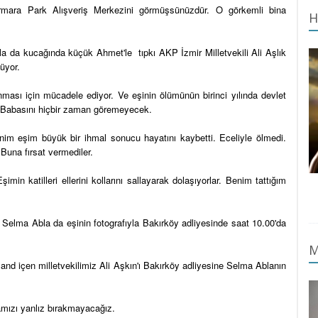
armara Park Alışveriş Merkezini görmüşsünüzdür. O görkemli bina
H
a da kucağında küçük Ahmet'le tıpkı AKP İzmir Milletvekili Ali Aşlık
nüyor.
nması için mücadele ediyor. Ve eşinin ölümünün birinci yılında devlet
. Babasını hiçbir zaman göremeyecek.
im eşim büyük bir ihmal sonucu hayatını kaybetti. Eceliyle ölmedi.
Buna fırsat vermediler.
in katilleri ellerini kollarını sallayarak dolaşıyorlar. Benim tattığım
elma Abla da eşinin fotografıyla Bakırköy adliyesinde saat 10.00'da
M
 and içen milletvekilimiz Ali Aşkın'ı Bakırköy adliyesine Selma Ablanın
amızı yanlız bırakmayacağız.