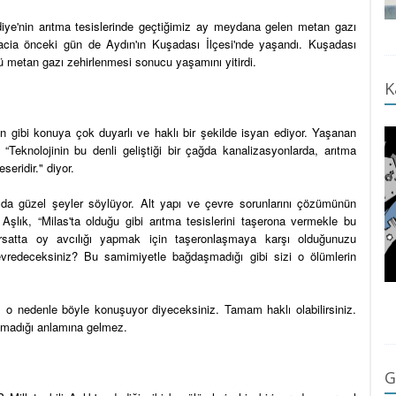
ediye'nin arıtma tesislerinde geçtiğimiz ay meydana gelen metan gazı
facia önceki gün de Aydın'ın Kuşadası İlçesi'nde yaşandı. Kuşadası
'ü metan gazı zehirlenmesi sonucu yaşamını yitirdi.
K
an gibi konuya çok duyarlı ve haklı bir şekilde isyan ediyor. Yaşanan
“Teknolojinin bu denli geliştiği bir çağda kanalizasyonlarda, arıtma
seridir." diyor.
 da güzel şeyler söylüyor. Alt yapı ve çevre sorunlarını çözümünün
n Aşlık, “Milas'ta olduğu gibi arıtma tesislerini taşerona vermekle bu
rsatta oy avcılığı yapmak için taşeronlaşmaya karşı olduğunuzu
vredeceksiniz? Bu samimiyetle bağdaşmadığı gibi sizi o ölümlerin
r, o nedenle böyle konuşuyor diyeceksiniz. Tamam haklı olabilirsiniz.
 olmadığı anlamına gelmez.
G