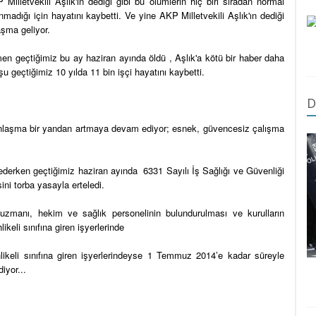
illetvekili Aşlık'ın dediği gibi bu ölümlerin hiç biri sıradan normal
nmadığı için hayatını kaybetti. Ve yine AKP Milletvekili Aşlık'ın dediği
aşma geliyor.
n geçtiğimiz bu ay haziran ayında öldü , Aşlık'a kötü bir haber daha
u geçtiğimiz 10 yılda 11 bin işçi hayatını kaybetti.
D
nlaşma bir yandan artmaya devam ediyor; esnek, güvencesiz çalışma
derken geçtiğimiz haziran ayında 6331 Sayılı İş Sağlığı ve Güvenliği
ni torba yasayla erteledi.
i uzmanı, hekim ve sağlık personelinin bulundurulması ve kurulların
ikeli sınıfına giren işyerlerinde
ikeli sınıfına giren işyerlerindeyse 1 Temmuz 2014’e kadar süreyle
iyor...