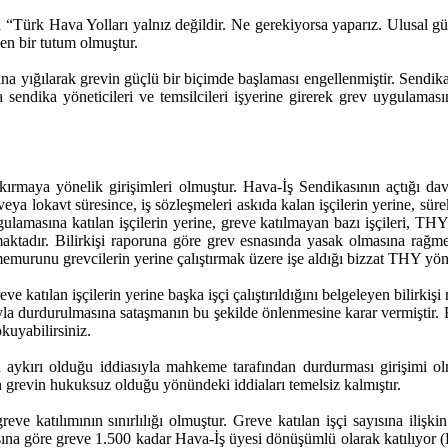
“Türk Hava Yolları yalnız değildir. Ne gerekiyorsa yaparız. Ulusal güv
en bir tutum olmuştur.
 yığılarak grevin güçlü bir biçimde başlaması engellenmiştir. Sendika 
a sendika yöneticileri ve temsilcileri işyerine girerek grev uygulamas
rmaya yönelik girişimleri olmuştur. Hava-İş Sendikasının açtığı davad
veya lokavt süresince, iş sözleşmeleri askıda kalan işçilerin yerine, sür
amasına katılan işçilerin yerine, greve katılmayan bazı işçileri, THY 
şılmaktadır. Bilirkişi raporuna göre grev esnasında yasak olmasına rağmen
runu grevcilerin yerine çalıştırmak üzere işe aldığı bizzat THY yöneti
atılan işçilerin yerine başka işçi çalıştırıldığını belgeleyen bilirkişi 
oluyla durdurulmasına sataşmanın bu şekilde önlenmesine karar vermiştir
kuyabilirsiniz.
a aykırı olduğu iddiasıyla mahkeme tarafından durdurması girişimi 
n grevin hukuksuz olduğu yönündeki iddiaları temelsiz kalmıştır.
ve katılımının sınırlılığı olmuştur. Greve katılan işçi sayısına ilişki
sına göre greve 1.500 kadar Hava-İş üyesi dönüşümlü olarak katılıyor 