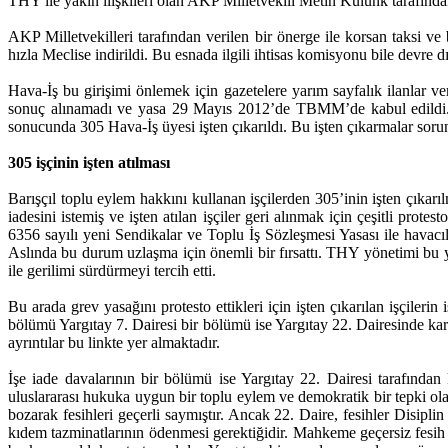
THY ile yakın ilişkileri olan AKP Milletvekili Metin Külünk tarafında
AKP Milletvekilleri tarafından verilen bir önerge ile korsan taksi ve 
hızla Meclise indirildi. Bu esnada ilgili ihtisas komisyonu bile devre 
Hava-İş bu girişimi önlemek için gazetelere yarım sayfalık ilanl
sonuç alınamadı ve yasa 29 Mayıs 2012’de TBMM’de kabul edildi. Bu
sonucunda 305 Hava-İş üyesi işten çıkarıldı. Bu işten çıkarmalar sor
305 işçinin işten atılması
Barışçıl toplu eylem hakkını kullanan işçilerden 305’inin işten çıkar
iadesini istemiş ve işten atılan işçiler geri alınmak için çeşitli pr
6356 sayılı yeni Sendikalar ve Toplu İş Sözleşmesi Yasası ile havac
Aslında bu durum uzlaşma için önemli bir fırsattı. THY yönetimi bu y
ile gerilimi sürdürmeyi tercih etti.
Bu arada grev yasağını protesto ettikleri için işten çıkarılan işçileri
bölümü Yargıtay 7. Dairesi bir bölümü ise Yargıtay 22. Dairesinde kar
ayrıntılar bu linkte yer almaktadır.
İşe iade davalarının bir bölümü ise Yargıtay 22. Dairesi tarafından 
uluslararası hukuka uygun bir toplu eylem ve demokratik bir tepki ol
bozarak fesihleri geçerli saymıştır. Ancak 22. Daire, fesihler Disipli
kıdem tazminatlarının ödenmesi gerektiğidir. Mahkeme geçersiz fesih 