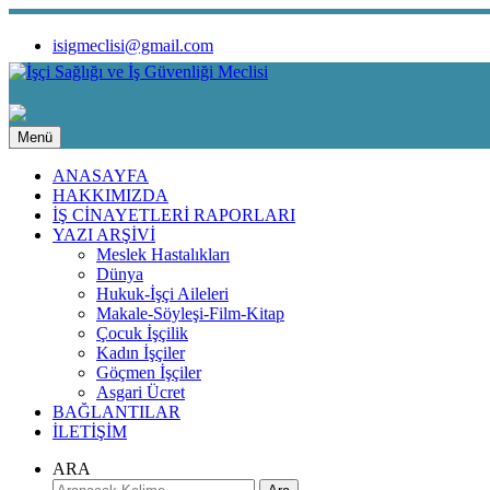
isigmeclisi@gmail.com
Menü
ANASAYFA
HAKKIMIZDA
İŞ CİNAYETLERİ RAPORLARI
YAZI ARŞİVİ
Meslek Hastalıkları
Dünya
Hukuk-İşçi Aileleri
Makale-Söyleşi-Film-Kitap
Çocuk İşçilik
Kadın İşçiler
Göçmen İşçiler
Asgari Ücret
BAĞLANTILAR
İLETİŞİM
ARA