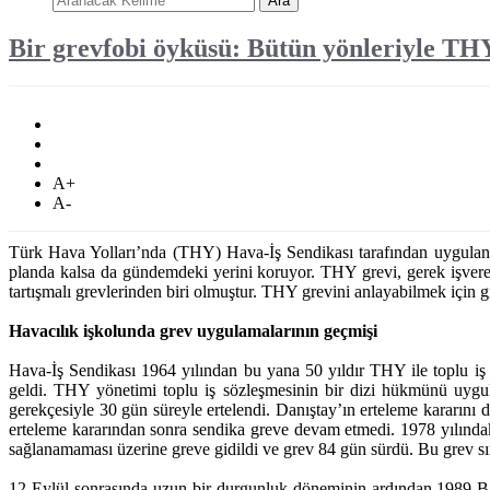
Ara
Bir grevfobi öyküsü: Bütün yönleriyle THY
A+
A-
Türk Hava Yolları’nda (THY) Hava-İş Sendikası tarafından uygulana
planda kalsa da gündemdeki yerini koruyor. THY grevi, gerek işvere
tartışmalı grevlerinden biri olmuştur. THY grevini anlayabilmek için 
Havacılık işkolunda grev uygulamalarının geçmişi
Hava-İş Sendikası 1964 yılından bu yana 50 yıldır THY ile toplu i
geldi. THY yönetimi toplu iş sözleşmesinin bir dizi hükmünü uygu
gerekçesiyle 30 gün süreyle ertelendi. Danıştay’ın erteleme kararın
erteleme kararından sonra sendika greve devam etmedi. 1978 yılındak
sağlanamaması üzerine greve gidildi ve grev 84 gün sürdü. Bu grev sı
12 Eylül sonrasında uzun bir durgunluk döneminin ardından 1989 Ba