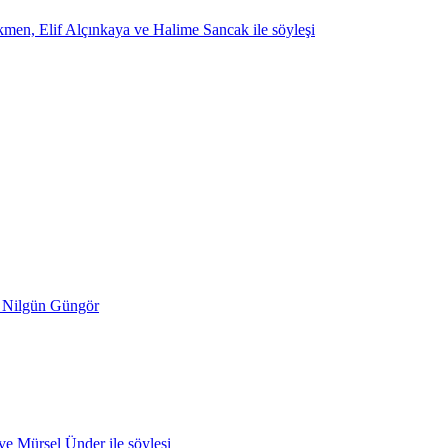
lökmen, Elif Alçınkaya ve Halime Sancak ile söyleşi
- Nilgün Güngör
 ve Mürsel Ünder ile söyleşi