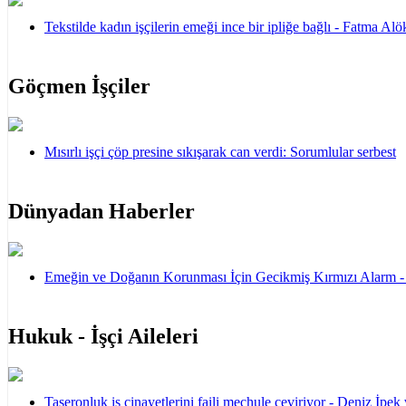
Tekstilde kadın işçilerin emeği ince bir ipliğe bağlı - Fatma A
Göçmen İşçiler
Mısırlı işçi çöp presine sıkışarak can verdi: Sorumlular serbest
Dünyadan Haberler
Emeğin ve Doğanın Korunması İçin Gecikmiş Kırmızı Alarm 
Hukuk - İşçi Aileleri
Taşeronluk iş cinayetlerini faili meçhule çeviriyor - Deniz İpek