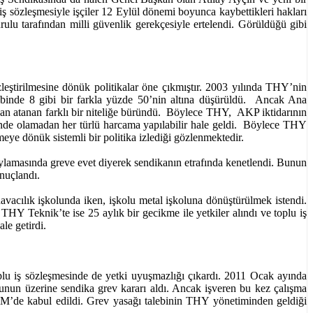
 sözleşmesiyle işçiler 12 Eylül dönemi boyunca kaybettikleri hakları
ulu tarafından milli güvenlik gerekçesiyle ertelendi. Görüldüğü gibi
eştirilmesine dönük politikalar öne çıkmıştır. 2003 yılında THY’nin
 binde 8 gibi bir farkla yüzde 50’nin altına düşürüldü. Ancak Ana
ndan atanan farklı bir niteliğe büründü. Böylece THY, AKP iktidarının
inde olamadan her türlü harcama yapılabilir hale geldi. Böylece THY
eye dönük sistemli bir politika izlediği gözlenmektedir.
v oylamasında greve evet diyerek sendikanın etrafında kenetlendi. Bunun
nuçlandı.
vacılık işkolunda iken, işkolu metal işkoluna dönüştürülmek istendi.
HY Teknik’te ise 25 aylık bir gecikme ile yetkiler alındı ve toplu iş
le getirdi.
 iş sözleşmesinde de yetki uyuşmazlığı çıkardı. 2011 Ocak ayında
nun üzerine sendika grev kararı aldı. Ancak işveren bu kez çalışma
BMM’de kabul edildi. Grev yasağı talebinin THY yönetiminden geldiği