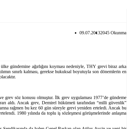
09.07.2013
2045 Okunma
 ülke gündemine ağırlığını koyması nedeniyle, THY grevi biraz arka
lımın sınırlı kalması, gerekse hukuksal boyutuyla son dönemlerin en
lacaktır.
k ve grev söz konusu olmuştur. İlk grev uygulaması 1977’de gündeme
rı aldı. Ancak grev, Demirel hükümeti tarafından “milli güvenlik”
rarına rağmen bu kez 60 gün süreyle grevi yeniden erteledi. Ancak bu
rtelendi. 1980 yılında da toplu iş sözleşmesi görüşmelerinde anlaşma
ş Sendikasında da halen Genel Başkan olan Atilay Ayçin ve yeni bir