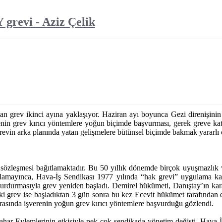
 grevi - Aziz Çelik
n grev ikinci ayına yaklaşıyor. Haziran ayı boyunca Gezi direnişinin
nin grev kırıcı yöntemlere yoğun biçimde başvurması, gerek greve katı
grevin arka planında yatan gelişmelere bütünsel biçimde bakmak yararlı o
ş sözleşmesi bağıtlamaktadır. Bu 50 yıllık dönemde birçok uyuşmazlı
lamayınca, Hava-İş Sendikası 1977 yılında “hak grevi” uygulama kara
ı durdurmasıyla grev yeniden başladı. Demirel hükümeti, Danıştay’ın ka
i grev ise başladıktan 3 gün sonra bu kez Ecevit hükümet tarafından e
rasında işverenin yoğun grev kırıcı yöntemlere başvurduğu gözlendi.
har Eylemlerinin etkisiyle pek çok sendikada yönetim değişti. Hava-İ