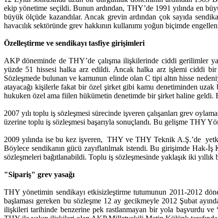
ekip yönetime seçildi. Bunun ardından, THY’de 1991 yılında en büyük
büyük ölçüde kazandılar. Ancak grevin ardından çok sayıda sendika ü
havacılık sektöründe grev hakkının kullanımı yoğun biçimde engellenm
Özelleştirme ve sendikayı tasfiye girişimleri
AKP döneminde de THY’de çalışma ilişkilerinde ciddi gerilimler yaş
yüzde 51 hissesi halka arz edildi. Ancak halka arz işlemi ciddi 
Sözleşmede bulunan ve kamunun elinde olan C tipi altın hisse nedeniy
atayacağı kişilerle fakat bir özel şirket gibi kamu denetiminden u
hukuken özel ama fiilen hükümetin denetimde bir şirket haline geldi. B
2007 yılı toplu iş sözleşmesi sürecinde işveren çalışanları grev oylam
üzerine toplu iş sözleşmesi başarıyla sonuçlandı. Bu gelişme THY Yö
2009 yılında ise bu kez işveren, THY ve THY Teknik A.Ş.’de yetki ve
Böylece sendikanın gücü zayıflatılmak istendi. Bu girişimde Hak-İş K
sözleşmeleri bağıtlanabildi. Toplu iş sözleşmesinde yaklaşık iki yıllık b
"Sipariş" grev yasağı
THY yönetimin sendikayı etkisizleştirme tutumunun 2011-2012 dön
başlaması gereken bu sözleşme 12 ay gecikmeyle 2012 Şubat ayında 
ilişkileri tarihinde benzerine pek rastlanmayan bir yola başvurdu 