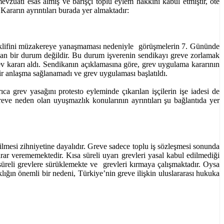
mevzuatı esas almış ve barışçı toplu eylem hakkını kabul etmiştir, öte
Kararın ayrıntıları burada yer almaktadır:
teklifini müzakereye yanaşmaması nedeniyle görüşmelerin 7. Gününde
ğan bir durum değildir. Bu durum işverenin sendikayı greve zorlamak
v kararı aldı. Sendikanın açıklamasına göre, grev uygulama kararının
ir anlaşma sağlanamadı ve grev uygulaması başlatıldı.
a grev yasağını protesto eyleminde çıkarılan işçilerin işe iadesi de
reve neden olan uyuşmazlık konularının ayrıntıları şu bağlantıda yer
ilmesi zihniyetine dayalıdır. Greve sadece toplu iş sözleşmesi sonunda
r verememektedir. Kısa süreli uyarı grevleri yasal kabul edilmediği
n süreli grevlere sürüklemekte ve grevleri kırmaya çalışmaktadır. Oysa
ığın önemli bir nedeni, Türkiye’nin greve ilişkin uluslararası hukuka