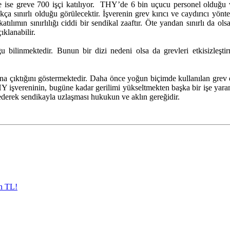
re ise greve 700 işçi katılıyor. THY’de 6 bin uçucu personel olduğu 
 sınırlı olduğu görülecektir. İşverenin grev kırıcı ve caydırıcı yöntem
tılımın sınırlılığı ciddi bir sendikal zaaftır. Öte yandan sınırlı da ol
ıklanabilir.
u bilinmektedir. Bunun bir dizi nedeni olsa da grevleri etkisizleşt
 çıktığını göstermektedir. Daha önce yoğun biçimde kullanılan grev ert
 işvereninin, bugüne kadar gerilimi yükseltmekten başka bir işe yaram
 ederek sendikayla uzlaşması hukukun ve aklın gereğidir.
in TL!