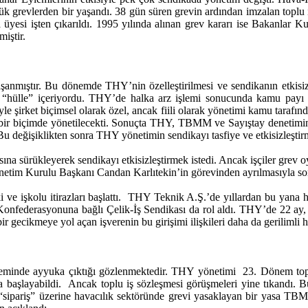
 grevlerden bir yaşandı. 38 gün süren grevin ardından imzalan toplu iş
yesi işten çıkarıldı. 1995 yılında alınan grev kararı ise Bakanlar Kur
iştir.
anmıştır. Bu dönemde THY’nin özelleştirilmesi ve sendikanın etkisizl
bir “hülle” içeriyordu. THY’de halka arz işlemi sonucunda kamu payı
le şirket biçimsel olarak özel, ancak fiili olarak yönetimi kamu tarafı
zak bir biçimde yönetilecekti. Sonuçta THY, TBMM ve Sayıştay denetim
u değişiklikten sonra THY yönetimin sendikayı tasfiye ve etkisizleştirm
asına sürükleyerek sendikayı etkisizleştirmek istedi. Ancak işçiler gre
netim Kurulu Başkanı Candan Karlıtekin’in görevinden ayrılmasıyla so
 işkolu itirazları başlattı. THY Teknik A.Ş.’de yıllardan bu yana ha
onfederasyonuna bağlı Çelik-İş Sendikası da rol aldı. THY’de 22 ay, T
ir gecikmeye yol açan işverenin bu girişimi ilişkileri daha da gerilimli ha
eminde ayyuka çıktığı gözlenmektedir. THY yönetimi 23. Dönem toplu
başlayabildi. Ancak toplu iş sözleşmesi görüşmeleri yine tıkandı. Bu
ve “sipariş” üzerine havacılık sektöründe grevi yasaklayan bir yasa T