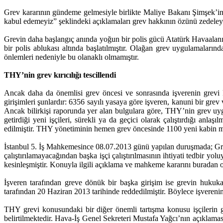
Grev kararının gündeme gelmesiyle birlikte Maliye Bakanı Şimşek’in 
kabul edemeyiz” şeklindeki açıklamaları grev hakkının özünü zedeley
Grevin daha başlangıç anında yoğun bir polis gücü Atatürk Havaalanına
bir polis ablukası altında başlatılmıştır. Olağan grev uygulamalarınd
önlemleri nedeniyle bu olanaklı olmamıştır.
THY’nin grev kırıcılığı tescillendi
Ancak daha da önemlisi grev öncesi ve sonrasında işverenin grevi kı
girişimleri şunlardır: 6356 sayılı yasaya göre işveren, kanuni bir grev 
Ancak bilirkişi raporunda yer alan bulgulara göre, THY’nin grev uygul
getirdiği yeni işçileri, sürekli ya da geçici olarak çalıştırdığı anla
edilmiştir. THY yönetiminin hemen grev öncesinde 1100 yeni kabin memu
İstanbul 5. İş Mahkemesince 08.07.2013 günü yapılan duruşmada; Greve k
çalıştırılamayacağından başka işçi çalıştırılmasının ihtiyati tedbir y
kesinleşmiştir. Konuyla ilgili açıklama ve mahkeme kararını buradan o
İşveren tarafından greve dönük bir başka girişim ise grevin hukuk
tarafından 20 Haziran 2013 tarihinde reddedilmiştir. Böylece işvereni
THY grevi konusundaki bir diğer önemli tartışma konusu işçilerin gre
belirtilmektedir. Hava-İş Genel Sekreteri Mustafa Yağcı’nın açıklama