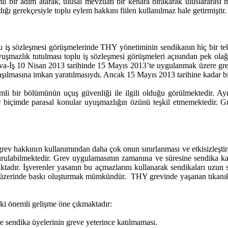
li bir adım atarak, ulusal mevzuatı bir kenara bırakarak uluslararası 
ı gerekçesiyle toplu eylem hakkını fiilen kullanılmaz hale getirmiştir. 
lu iş sözleşmesi görüşmelerinde THY yönetiminin sendikanın hiç bir 
uşmazlık tutulması toplu iş sözleşmesi görüşmeleri açısından pek ola
ava-İş 10 Nisan 2013 tarihinde 15 Mayıs 2013’te uygulanmak üzere gre
laşılmasına imkan yaratılmasıydı. Ancak 15 Mayıs 2013 tarihine kadar b
i bir bölümünün uçuş güvenliği ile ilgili olduğu görülmektedir. Ayrıc
ir biçimde parasal konular uyuşmazlığın özünü teşkil etmemektedir. G
grev hakkının kullanımından daha çok onun sınırlanması ve etkisizleştir
ulabilmektedir. Grev uygulamasının zamanına ve süresine sendika kara
maktadır. İşverenler yasanın bu açmazlarını kullanarak sendikaları uzu
en üzerinde baskı oluşturmak mümkündür. THY grevinde yaşanan tıkanıkl
iki önemli gelişme öne çıkmaktadır:
ise sendika üyelerinin greve yeterince katılmaması.