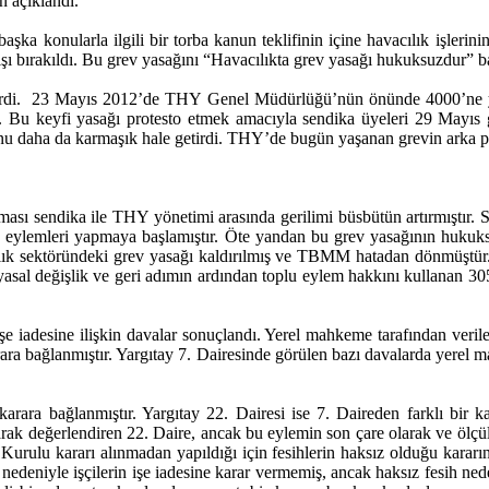
n açıklandı.
başka konularla ilgili bir torba kanun teklifinin içine havacılık işleri
dışı bırakıldı. Bu grev yasağını “Havacılıkta grev yasağı hukuksuzdur” b
ar verdi. 23 Mayıs 2012’de THY Genel Müdürlüğü’nün önünde 4000’ne y
 keyfi yasağı protesto etmek amacıyla sendika üyeleri 29 Mayıs gün
unu daha da karmaşık hale getirdi. THY’de bugün yaşanan grevin arka p
ılması sendika ile THY yönetimi arasında gerilimi büsbütün artırmıştır.
otesto eylemleri yapmaya başlamıştır. Öte yandan bu grev yasağının huk
ılık sektöründeki grev yasağı kaldırılmış ve TBMM hatadan dönmüştür. B
asal değişlik ve geri adımın ardından toplu eylem hakkını kullanan 30
n işe iadesine ilişkin davalar sonuçlandı. Yerel mahkeme tarafından veril
ara bağlanmıştır. Yargıtay 7. Dairesinde görülen bazı davalarda yerel m
karara bağlanmıştır. Yargıtay 22. Dairesi ise 7. Daireden farklı bir ka
arak değerlendiren 22. Daire, ancak bu eylemin son çare olarak ve ölçül
n Kurulu kararı alınmadan yapıldığı için fesihlerin haksız olduğu kararın
nedeniyle işçilerin işe iadesine karar vermemiş, ancak haksız fesih ned