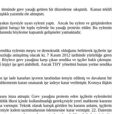
nin tümünde grev yasağı getiren bir düzenleme sıkıştırdı. Kanun teklifi
aşlıklı yazımda ele almıştım.
akın üyesiyle uyarı eylemi yaptı. Ancak bu eylem ve girişimlerden
ü barışçı bir toplu eylemle bu yasağı protesto ettiler. Bu eylemin
lanında böylesine kapsamlı gelişmeler yatmaktadır.
 Sendika eylemin meşru ve demokratik olduğunu belirterek işçilerin işe
uksuzluğu anlaşılmış olacak ki, 7 Kasım 2012 tarihinde yürürlüğe giren
öylece grev yasağına karşı çıkan sendika ve işçiler haklı çıkmıştır.
5 kişiyi işe geri alabilirdi. Ancak THY yönetimi bunun yerine sendika
en işe iade kararları işveren tarafından temyiz edilmiş ve davaların bir
ahkemenin kararı onanarak işe iadeye karar verilmiştir. Konuya ilişkin
rara imza atmıştır. Grev yasağını protesto eden işçilerin eylemlerini
ülük ilkesi içinde kullanılmadığı gerekçesiyle yerel mahkeme kararını
a varmıştır. Teknik olarak karışık görülen bu kararın anlamı, işçilerin
eniyle kıdem tazminatlarının ödenmesine karar vermiştir. 22. Dairenin