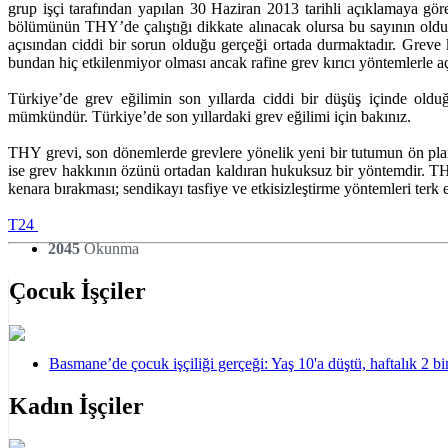
grup işçi tarafından yapılan 30 Haziran 2013 tarihli açıklamaya gö
bölümünün THY’de çalıştığı dikkate alınacak olursa bu sayının oldukça
açısından ciddi bir sorun olduğu gerçeği ortada durmaktadır. Greve ka
bundan hiç etkilenmiyor olması ancak rafine grev kırıcı yöntemlerle aç
Türkiye’de grev eğilimin son yıllarda ciddi bir düşüş içinde olduğ
mümkündür. Türkiye’de son yıllardaki grev eğilimi için bakınız.
THY grevi, son dönemlerde grevlere yönelik yeni bir tutumun ön plana
ise grev hakkının özünü ortadan kaldıran hukuksuz bir yöntemdir. THY
kenara bırakması; sendikayı tasfiye ve etkisizleştirme yöntemleri terk
T24
2045
Okunma
Çocuk İşçiler
Basmane’de çocuk işçiliği gerçeği: Yaş 10'a düştü, haftalık 2 b
Kadın İşçiler