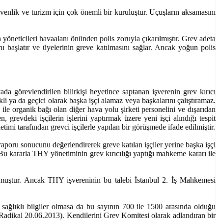
enlik ve turizm için çok önemli bir kuruluştur. Uçuşların aksamasını
yöneticileri havaalanı önünden polis zoruyla çıkarılmıştır. Grev adeta
ını başlatır ve üyelerinin greve katılmasını sağlar. Ancak yoğun polis
a görevlendirilen bilirkişi heyetince saptanan işverenin grev kırıcı
ekli ya da geçici olarak başka işçi alamaz veya başkalarını çalıştıramaz.
ile organik bağı olan diğer hava yolu şirketi personelini ve dışarıdan
, grevdeki işçilerin işlerini yaptırmak üzere yeni işçi alındığı tespit
mi tarafından grevci işçilerle yapılan bir görüşmede ifade edilmiştir.
raporu sonucunu değerlendirerek greve katılan işçiler yerine başka işçi
. Bu kararla THY yönetiminin grev kırıcılığı yaptığı mahkeme kararı ile
olmuştur. Ancak THY işvereninin bu talebi İstanbul 2. İş Mahkemesi
n sağlıklı bilgiler olmasa da bu sayının 700 ile 1500 arasında olduğu
(Radikal 20.06.2013). Kendilerini Grev Komitesi olarak adlandıran bir