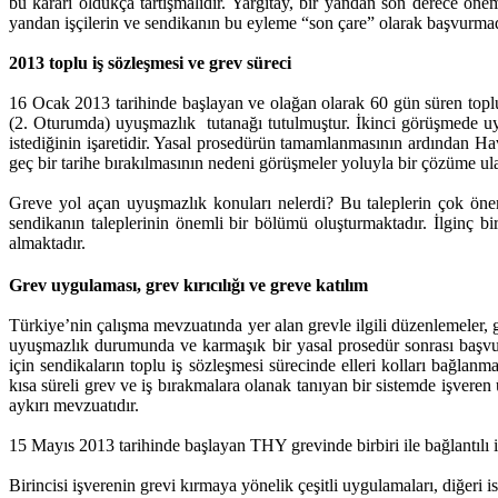
bu kararı oldukça tartışmalıdır. Yargıtay, bir yandan son derece önem
yandan işçilerin ve sendikanın bu eyleme “son çare” olarak başvurmadığ
2013 toplu iş sözleşmesi ve grev süreci
16 Ocak 2013 tarihinde başlayan ve olağan olarak 60 gün süren top
(2. Oturumda) uyuşmazlık tutanağı tutulmuştur. İkinci görüşmede uy
istediğinin işaretidir. Yasal prosedürün tamamlanmasının ardından H
geç bir tarihe bırakılmasının nedeni görüşmeler yoluyla bir çözüme u
Greve yol açan uyuşmazlık konuları nelerdi? Bu taleplerin çok öneml
sendikanın taleplerinin önemli bir bölümü oluşturmaktadır. İlginç b
almaktadır.
Grev uygulaması, grev kırıcılığı ve greve katılım
Türkiye’nin çalışma mevzuatında yer alan grevle ilgili düzenlemeler, 
uyuşmazlık durumunda ve karmaşık bir yasal prosedür sonrası başvur
için sendikaların toplu iş sözleşmesi sürecinde elleri kolları bağlan
kısa süreli grev ve iş bırakmalara olanak tanıyan bir sistemde işver
aykırı mevzuatıdır.
15 Mayıs 2013 tarihinde başlayan THY grevinde birbiri ile bağlantılı 
Birincisi işverenin grevi kırmaya yönelik çeşitli uygulamaları, diğeri 