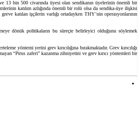
ve 13 bin 500 civarında üyesi olan sendikanın üyelerinin önemli bir
lerinin katılım azlığında önemli bir rolü olsa da sendika-üye ilişkisi
sa greve katılan işçilerin varlığı ortadayken THY’nin operasyonlarının
irmeye dönük politikaların bu süreçte belirleyici olduğunu söylemek
eleme yöntemi yerini grev kırıcılığına bırakmaktadır. Grev kırıcılığı
ayan “Pirus zaferi” kazanma zihniyetini ve grev kırıcı yöntemleri bir