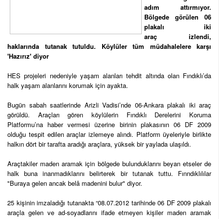
adım attırmıyor.
Bölgede görülen 06
plakalı iki
araç
izlendi,
haklarında tutanak tutuldu. Köylüler tüm müdahalelere karşı
'Hazırız' diyor
HES projeleri nedeniyle yaşam alanları tehdit altında olan Fındıklı’da
halk yaşam alanlarını korumak için ayakta.
Bugün sabah saatlerinde Arizli Vadisi’nde 06-Ankara plakalı iki araç
görüldü. Araçları gören köylülerin Fındıklı Derelerini Koruma
Platformu’na haber vermesi üzerine birinin plakasının 06 DF 2009
olduğu tespit edilen araçlar izlemeye alındı. Platform üyeleriyle birlikte
halkın dört bir tarafta aradığı araçlara, yüksek bir yaylada ulaşıldı.
Araçtakiler maden aramak için bölgede bulunduklarını beyan etseler de
halk buna inanmadıklarını belirterek bir tutanak tuttu. Fınndıklılılar
"Buraya gelen ancak belâ madenini bulur" diyor.
25 kişinin imzaladığı tutanakta “08.07.2012 tarihinde 06 DF 2009 plakalı
araçla gelen ve ad-soyadlarını ifade etmeyen kişiler maden aramak