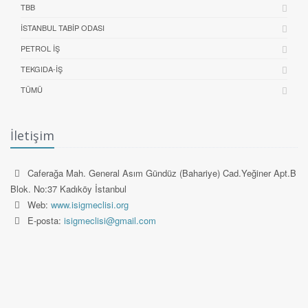
TBB
İSTANBUL TABIP ODASI
PETROL İŞ
TEKGIDA-İŞ
TÜMÜ
İletişim
Caferağa Mah. General Asım Gündüz (Bahariye) Cad.Yeğiner Apt.B
Blok. No:37 Kadıköy İstanbul
Web:
www.isigmeclisi.org
E-posta:
isigmeclisi@gmail.com